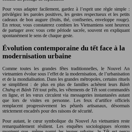
Pour vous adapter facilement, gardez à l’esprit une règle simple :
privilégiez les paroles positives, les gestes respectueux et les petits
cadeaux de bon augure (fruits, thé, confiseries, enveloppe rouge).
En retour, vous constaterez combien les Vietnamiens sont heureux
de partager avec vous cette période sacrée, souvent en expliquant
spontanément le sens de chaque geste.
Évolution contemporaine du tết face à la
modernisation urbaine
Comme toutes les grandes fêtes traditionnelles, le Nouvel An
vietnamien évolue sous l’effet de la modernisation, de l’urbanisation
et de la mondialisation. Dans les grandes métropoles, certains rituels
se simplifient : de plus en plus de familles achètent leurs
Bánh
Chưng
et
Bánh Tét
tout prêts, les vêtements de Tết sont commandés
en ligne, et les vœux circulent via messageries instantanées autant
que lors de visites en personne. Les feux d’artifice officiels
remplacent progressivement les pétards artisanaux, désormais
strictement encadrés pour des raisons de sécurité.
Pour autant, le cœur symbolique du Nouvel An vietnamien reste
remarquablement résilient. Les enquêtes sociologiques récentes
montrent que, même parmi les jeunes urbains, le Tết est perçu