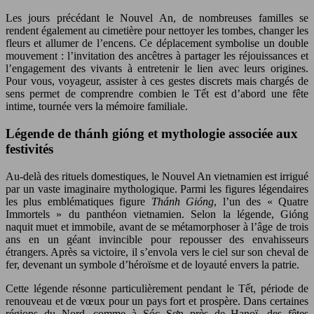
Les jours précédant le Nouvel An, de nombreuses familles se
rendent également au cimetière pour nettoyer les tombes, changer les
fleurs et allumer de l’encens. Ce déplacement symbolise un double
mouvement : l’invitation des ancêtres à partager les réjouissances et
l’engagement des vivants à entretenir le lien avec leurs origines.
Pour vous, voyageur, assister à ces gestes discrets mais chargés de
sens permet de comprendre combien le Tết est d’abord une fête
intime, tournée vers la mémoire familiale.
Légende de thánh gióng et mythologie associée aux
festivités
Au-delà des rituels domestiques, le Nouvel An vietnamien est irrigué
par un vaste imaginaire mythologique. Parmi les figures légendaires
les plus emblématiques figure
Thánh Gióng
, l’un des « Quatre
Immortels » du panthéon vietnamien. Selon la légende, Gióng
naquit muet et immobile, avant de se métamorphoser à l’âge de trois
ans en un géant invincible pour repousser des envahisseurs
étrangers. Après sa victoire, il s’envola vers le ciel sur son cheval de
fer, devenant un symbole d’héroïsme et de loyauté envers la patrie.
Cette légende résonne particulièrement pendant le Tết, période de
renouveau et de vœux pour un pays fort et prospère. Dans certaines
régions du Nord, comme à Sóc Sơn près de Hanoï, des fêtes