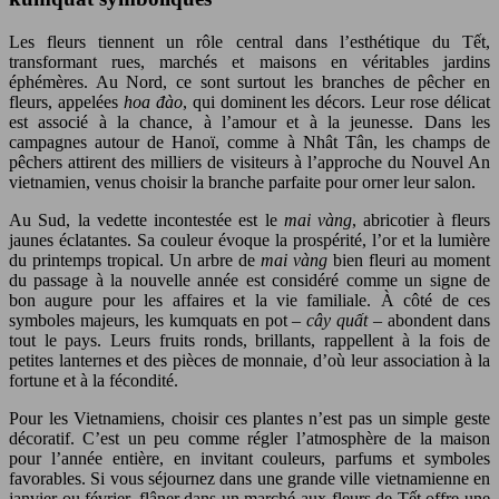
Les fleurs tiennent un rôle central dans l’esthétique du Tết,
transformant rues, marchés et maisons en véritables jardins
éphémères. Au Nord, ce sont surtout les branches de pêcher en
fleurs, appelées
hoa đào
, qui dominent les décors. Leur rose délicat
est associé à la chance, à l’amour et à la jeunesse. Dans les
campagnes autour de Hanoï, comme à Nhât Tân, les champs de
pêchers attirent des milliers de visiteurs à l’approche du Nouvel An
vietnamien, venus choisir la branche parfaite pour orner leur salon.
Au Sud, la vedette incontestée est le
mai vàng
, abricotier à fleurs
jaunes éclatantes. Sa couleur évoque la prospérité, l’or et la lumière
du printemps tropical. Un arbre de
mai vàng
bien fleuri au moment
du passage à la nouvelle année est considéré comme un signe de
bon augure pour les affaires et la vie familiale. À côté de ces
symboles majeurs, les kumquats en pot –
cây quất
– abondent dans
tout le pays. Leurs fruits ronds, brillants, rappellent à la fois de
petites lanternes et des pièces de monnaie, d’où leur association à la
fortune et à la fécondité.
Pour les Vietnamiens, choisir ces plantes n’est pas un simple geste
décoratif. C’est un peu comme régler l’atmosphère de la maison
pour l’année entière, en invitant couleurs, parfums et symboles
favorables. Si vous séjournez dans une grande ville vietnamienne en
janvier ou février, flâner dans un marché aux fleurs de Tết offre une