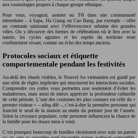
aux cosmologies propres à chaque groupe ethnique.
Pour vous, voyageur, assister au Tết dans une communauté
minoritaire – à Sapa, Ha Giang ou Cao Bang, par exemple – offre
un contraste saisissant avec l’effervescence urbaine des grandes
villes. On y découvre des formes de célébrations où le lien avec la
nature, les cycles agraires et les esprits du territoire reste
extrêmement vivant, comme un écho des temps anciens.
Protocoles sociaux et étiquette
comportementale pendant les festivités
Au-delà des rituels visibles, le Nouvel An vietnamien est guidé par
une série de règles implicites qui structurent les interactions sociales.
Comprendre ces codes vous permettra non seulement d’éviter les
maladresses, mais aussi de mieux apprécier la profondeur culturelle
de cette période. L’une des coutumes les plus connues est celle du «
premier visiteur » –
xông đất
–, c’est-à-dire la première personne qui
franchit le seuil de la maison au matin du premier jour de l’année.
Selon la croyance populaire, cette personne influencera la chance de
la famille pour les douze mois à venir.
C’est pourquoi beaucoup de familles choisissent avec soin un parent
ou un ami au caractère jugé favorable (signe zodiacal compatible,