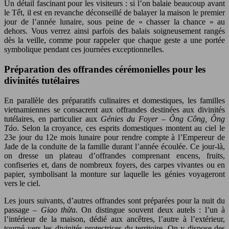
Un détail fascinant pour les visiteurs : si l’on balaie beaucoup avant
le Tết, il est en revanche déconseillé de balayer la maison le premier
jour de l’année lunaire, sous peine de « chasser la chance » au
dehors. Vous verrez ainsi parfois des balais soigneusement rangés
dès la veille, comme pour rappeler que chaque geste a une portée
symbolique pendant ces journées exceptionnelles.
Préparation des offrandes cérémonielles pour les
divinités tutélaires
En parallèle des préparatifs culinaires et domestiques, les familles
vietnamiennes se consacrent aux offrandes destinées aux divinités
tutélaires, en particulier aux
Génies du Foyer
–
Ông Công, Ông
Táo
. Selon la croyance, ces esprits domestiques montent au ciel le
23e jour du 12e mois lunaire pour rendre compte à l’Empereur de
Jade de la conduite de la famille durant l’année écoulée. Ce jour-là,
on dresse un plateau d’offrandes comprenant encens, fruits,
confiseries et, dans de nombreux foyers, des carpes vivantes ou en
papier, symbolisant la monture sur laquelle les génies voyageront
vers le ciel.
Les jours suivants, d’autres offrandes sont préparées pour la nuit du
passage –
Giao thừa
. On distingue souvent deux autels : l’un à
l’intérieur de la maison, dédié aux ancêtres, l’autre à l’extérieur,
tourné vers les divinités protectrices du territoire. On y dispose des