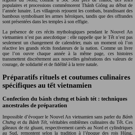
populaires et processions commémorent Thánh Gióng au début de
l’année lunaire. Les villageois rejouent les combats, brandissant des
bambous symbolisant les armes héroïques, tandis que des offrandes
sont présentées dans les temples à son effigie.
La présence de ces récits mythologiques pendant le Nouvel An
vietnamien n’est pas anecdotique : elle rappelle que le Tết n’est pas
seulement un changement de calendrier, mais un moment où l’on
réactive les grands récits fondateurs de la nation. Comme un livre
que l’on ouvre chaque année à la même page, ces histoires
transmettent discrètement aux nouvelles générations des valeurs de
courage, de solidarité et de fidélité à la terre natale.
Préparatifs rituels et coutumes culinaires
spécifiques au tết vietnamien
Confection du bánh chưng et bánh tét : techniques
ancestrales de préparation
Impossible d’évoquer le Nouvel An vietnamien sans parler du
Bánh
Chưng
et du
Bánh Tét
, véritables emblèmes culinaires du Tết. Ces
gâteaux de riz gluant, respectivement carrés au Nord et cylindriques
au Sud, remontent selon la tradition à l’époque des rois Hùng,