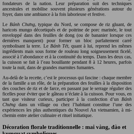
fondateurs de la nation. Leur préparation suit des techniques
ancestrales et mobilise souvent plusieurs générations autour du
foyer, dans une ambiance à la fois laborieuse et festive.
Le
Bánh Chưng
, typique du Nord, se compose de riz gluant, de
haricots mungo décortiqués et de poitrine de porc marinée, le tout
enveloppé dans des feuilles de dong (ou de bananier lorsque ces
dernières manquent) pour former un bloc parfaitement carré
symbolisant la terre. Le
Bánh Tét
, quant à lui, reprend les mêmes
ingrédients mais sous forme de rouleau long soigneusement ficelé,
associé à l’abondance et à la continuité du temps. Dans les deux cas,
la cuisson se fait à l’eau bouillante pendant 8 à 12 heures, parfois
toute la nuit, dans de grandes marmites fumantes.
Au-delà de la recette, c’est le processus qui fascine : chaque membre
de la famille a un rôle, de la préparation des feuilles à la disposition
des couches de riz et de farce, en passant par le serrage régulier des
ficelles pour éviter que le gâteau n’éclate à la cuisson. Pour vous, en
tant que visiteur curieux, participer à la confection d’un
Bánh
Chưng
dans un village ou chez l’habitant constitue l’une des
expériences les plus authentiques du Nouvel An vietnamien, à mi-
chemin entre atelier culinaire et rituel initiatique.
Décoration florale traditionnelle : mai vàng, đào et
kumquat symboliques