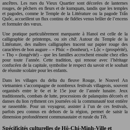
ancêtres. Les rues du Vieux Quartier sont décorées de lanternes
rouges, de pêchers en fleurs et de kumquats, tandis que les temples
et pagodes, comme le Temple de la Littérature ou la pagode Trấn
Quốc, accueillent un flux continu de fidèles venus brûler de l’encens
et formuler des vœux.
Une pratique particulièrement marquante à Hanoï est celle de la
calligraphie de printemps, ou
xin chữ
. Autour du Temple de la
Littérature, des maîtres calligraphes tracent sur papier rouge des
caractères de bon augure – « Phúc » (bonheur), « Lộc » (prospérité),
« Thọ » (longévité) – que les familles accrochent ensuite chez elles
pour toute l’année. Cette tradition, qui renoue avec l’héritage
confucéen de la capitale, symbolise le respect du savoir et le souhait
de réussite scolaire pour les enfants.
Dans les villages du delta du fleuve Rouge, le Nouvel An
vietnamien s’accompagne de nombreux festivals villageois, souvent
organisés entre le 6e et le 15e jour de l’année lunaire. Jeux
traditionnels, combats de lutte, processions de palanquins décorés et
danses du lion rythment ces journées où la communauté tout entière
se rassemble. Pour un voyageur, assister à l’un de ces festivals,
parfois peu connus en dehors de la région, permet de saisir la
dimension profondément communautaire et rurale du Tết.
Spécificités culturelles de Hô-Chi-Minh-Ville et