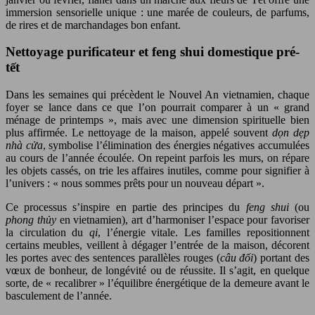
immersion sensorielle unique : une marée de couleurs, de parfums,
de rires et de marchandages bon enfant.
Nettoyage purificateur et feng shui domestique pré-
tết
Dans les semaines qui précèdent le Nouvel An vietnamien, chaque
foyer se lance dans ce que l’on pourrait comparer à un « grand
ménage de printemps », mais avec une dimension spirituelle bien
plus affirmée. Le nettoyage de la maison, appelé souvent
dọn dẹp
nhà cửa
, symbolise l’élimination des énergies négatives accumulées
au cours de l’année écoulée. On repeint parfois les murs, on répare
les objets cassés, on trie les affaires inutiles, comme pour signifier à
l’univers : « nous sommes prêts pour un nouveau départ ».
Ce processus s’inspire en partie des principes du
feng shui
(ou
phong thủy
en vietnamien), art d’harmoniser l’espace pour favoriser
la circulation du
qi
, l’énergie vitale. Les familles repositionnent
certains meubles, veillent à dégager l’entrée de la maison, décorent
les portes avec des sentences parallèles rouges (
câu đối
) portant des
vœux de bonheur, de longévité ou de réussite. Il s’agit, en quelque
sorte, de « recalibrer » l’équilibre énergétique de la demeure avant le
basculement de l’année.