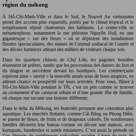
région du mékong
À Hô-Chi-Minh-Ville et dans le Sud, le Nouvel An vietnamien
prend des accents plus expansifs, portés par le climat tropical et le
tempérament réputé chaleureux des habitants. Le centre-ville se
métamorphose, notamment la rue piétonne Nguyễn Huệ, en une
gigantesque « rue des fleurs » où se déploient des installations
florales spectaculaires, des statues de l’animal zodiacal de l’année et
des décors lumineux attirant des milliers de visiteurs chaque soir.
Dans les quartiers chinois de Chợ Lớn, les pagodes bondées
résonnent de prières, tandis que les processions des danses du lion et
du dragon se succèdent devant les boutiques. Les commerçants
espèrent ainsi « ouvrir » la nouvelle année sous de bons auspices, en
attirant chance et prospérité sur leurs activités. Pour vous, flâner à
Hô-Chi-Minh-Ville pendant le Tết, c’est un peu comme se trouver
au croisement d’un carnaval urbain et d’une grande fête de famille,
où chaque rue raconte une histoire différente.
Dans le delta du Mékong, les festivités prennent une coloration plus
aquatique. Les marchés flottants, comme Cái Răng ou Phong Điền,
se parent de fleurs, de fruits et de drapeaux colorés. De nombreuses
familles décorent leur bateau comme on décore une maison, avec
kumquats, banderoles et autels miniatures. C’est aussi la période où
l’on déguste de nombreuses spécialités sucrées à base de noix de