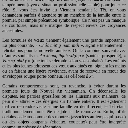
tempérament joyeux, situation professionnelle stable) pour jouer ce
rôle. Si vous êtes invité au Vietnam pendant le Tết, on vous
demandera parfois d’attendre qu’un membre de la famille entre le
premier, par simple précaution symbolique. Ce n’est pas un manque
de courtoisie, mais une marque de respect envers ces croyances
ancestrales.
Les formules de vœux tiennent également une grande importance.
La plus courante, «
Chúc mừng năm mới
», signifie littéralement «
félicitations pour la nouvelle année ». On la combine souvent avec
d’autres souhaits : «
An khang thịnh vượng
» (santé et prospérité), «
Vạn sự như ý
» (que tout se déroule selon vos souhaits). Les enfants
et les plus jeunes adressent ces vœux aux aînés en joignant les mains
ou en faisant une légère révérence, avant de recevoir en retour des
enveloppes rouges porte-bonheur, les célèbres
lì xì
.
Certains comportements sont, en revanche, à éviter durant les
premiers jours du Nouvel An vietnamien. On déconseille les
disputes, les paroles grossières ou les allusions aux malheurs, de
peur d’« attirer » ces énergies sur l’année entière. Il est également
mal vu de rendre visite à une famille en deuil récent, le Tết étant
traditionnellement une fête de joie et de renouveau. Enfin, offrir
certains cadeaux comme des montres (associées au temps qui passe)
ou des objets coupants (ciseaux, couteaux) peut être interprété
comme un présage de séparation.