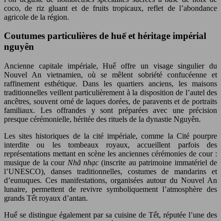
coco, de riz gluant et de fruits tropicaux, reflet de l’abondance
agricole de la région.
Coutumes particulières de huế et héritage impérial
nguyên
Ancienne capitale impériale, Huế offre un visage singulier du
Nouvel An vietnamien, où se mêlent sobriété confucéenne et
raffinement esthétique. Dans les quartiers anciens, les maisons
traditionnelles veillent particulièrement à la disposition de l’autel des
ancêtres, souvent orné de laques dorées, de paravents et de portraits
familiaux. Les offrandes y sont préparées avec une précision
presque cérémonielle, héritée des rituels de la dynastie Nguyên.
Les sites historiques de la cité impériale, comme la Cité pourpre
interdite ou les tombeaux royaux, accueillent parfois des
représentations mettant en scène les anciennes cérémonies de cour :
musique de la cour
Nhã nhạc
(inscrite au patrimoine immatériel de
l’UNESCO), danses traditionnelles, costumes de mandarins et
d’eunuques. Ces manifestations, organisées autour du Nouvel An
lunaire, permettent de revivre symboliquement l’atmosphère des
grands Tết royaux d’antan.
Huế se distingue également par sa cuisine de Tết, réputée l’une des