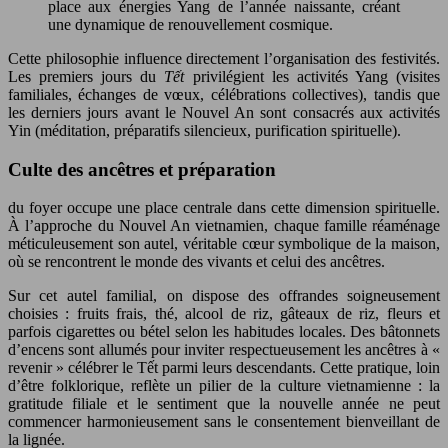
place aux énergies Yang de l’année naissante, créant
une dynamique de renouvellement cosmique.
Cette philosophie influence directement l’organisation des festivités.
Les premiers jours du
Tết
privilégient les activités Yang (visites
familiales, échanges de vœux, célébrations collectives), tandis que
les derniers jours avant le Nouvel An sont consacrés aux activités
Yin (méditation, préparatifs silencieux, purification spirituelle).
Culte des ancêtres et préparation
du foyer occupe une place centrale dans cette dimension spirituelle.
À l’approche du Nouvel An vietnamien, chaque famille réaménage
méticuleusement son autel, véritable cœur symbolique de la maison,
où se rencontrent le monde des vivants et celui des ancêtres.
Sur cet autel familial, on dispose des offrandes soigneusement
choisies : fruits frais, thé, alcool de riz, gâteaux de riz, fleurs et
parfois cigarettes ou bétel selon les habitudes locales. Des bâtonnets
d’encens sont allumés pour inviter respectueusement les ancêtres à «
revenir » célébrer le Tết parmi leurs descendants. Cette pratique, loin
d’être folklorique, reflète un pilier de la culture vietnamienne : la
gratitude filiale et le sentiment que la nouvelle année ne peut
commencer harmonieusement sans le consentement bienveillant de
la lignée.