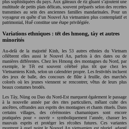
plus sophistiquées du pays. Aux gâteaux de riz gluant s’ajoutent une
multitude de petits plats délicats, souvent préparés selon des recettes
transmises au sein des anciennes familles mandarinales. Pour un
voyageur en quête d’un Nouvel An vietnamien plus contemplatif et
patrimonial, Huế constitue une étape privilégiée.
Variations ethniques : tết des hmong, tày et autres
minorités
Au-delà de la majorité Kinh, les 53 autres ethnies du Vietnam
célèbrent elles aussi le Nouvel An, parfois à des dates ou de
manières différentes. Chez les Hmong des montagnes du Nord, par
exemple, le Tết est souvent célébré plus tôt que chez les
Vietnamiens Kinh, selon un calendrier propre. Les festivités incluent
des jeux de balle, des concours de flûte à feuille, des marchés
colorés où les jeunes viennent se rencontrer, vêtus de leurs plus
beaux costumes brodés.
Les Tày, Nùng ou Dao du Nord-Est marquent également le passage
à la nouvelle année par des rites particuliers, mêlant culte des
ancêtres, offrandes aux esprits des montagnes et chants rituels. Dans
certains villages, des cérémonies chamaniques sont encore
pratiquées pour « ouvrir » symboliquement l’année, chasser les
mauvais esprits et protéger les récoltes futures. Ces variantes
montrent à quel point le Nouvel An vietnamien est pluriel, adapté