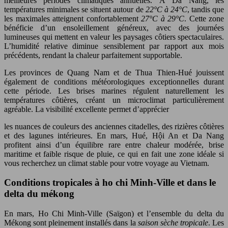
meilleures périodes climatiques annuelles. À Da Nang, les
températures minimales se situent autour de
22°C à 24°C
, tandis que
les maximales atteignent confortablement
27°C à 29°C
. Cette zone
bénéficie d’un ensoleillement généreux, avec des journées
lumineuses qui mettent en valeur les paysages côtiers spectaculaires.
L’humidité relative diminue sensiblement par rapport aux mois
précédents, rendant la chaleur parfaitement supportable.
Les provinces de Quang Nam et de Thua Thien-Hué jouissent
également de conditions météorologiques exceptionnelles durant
cette période. Les brises marines régulent naturellement les
températures côtières, créant un microclimat particulièrement
agréable. La visibilité excellente permet d’apprécier
les nuances de couleurs des anciennes citadelles, des rizières côtières
et des lagunes intérieures. En mars, Hué, Hội An et Da Nang
profitent ainsi d’un équilibre rare entre chaleur modérée, brise
maritime et faible risque de pluie, ce qui en fait une zone idéale si
vous recherchez un climat stable pour votre voyage au Vietnam.
Conditions tropicales à ho chi Minh-Ville et dans le
delta du mékong
En mars, Ho Chi Minh-Ville (Saïgon) et l’ensemble du delta du
Mékong sont pleinement installés dans la
saison sèche tropicale
. Les