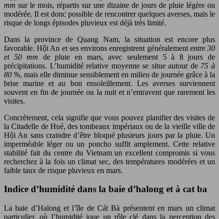
mm
sur le mois, répartis sur une dizaine de jours de pluie légère ou
modérée. Il est donc possible de rencontrer quelques averses, mais le
risque de longs épisodes pluvieux est déjà très limité.
Dans la province de Quang Nam, la situation est encore plus
favorable. Hội An et ses environs enregistrent généralement entre
30
et 50 mm
de pluie en mars, avec seulement 5 à 8 jours de
précipitations. L’humidité relative moyenne se situe autour de
75 à
80 %
, mais elle diminue sensiblement en milieu de journée grâce à la
brise marine et au bon ensoleillement. Les averses surviennent
souvent en fin de journée ou la nuit et n’entravent que rarement les
visites.
Concrètement, cela signifie que vous pouvez planifier des visites de
la Citadelle de Hué, des tombeaux impériaux ou de la vieille ville de
Hội An sans craindre d’être bloqué plusieurs jours par la pluie. Un
imperméable léger ou un poncho suffit amplement. Cette relative
stabilité fait du centre du Vietnam un excellent compromis si vous
recherchez à la fois un climat sec, des températures modérées et un
faible taux de risque pluvieux en mars.
Indice d’humidité dans la baie d’halong et à cat ba
La baie d’Halong et l’île de Cát Bà présentent en mars un climat
particulier, où l’humidité joue un rôle clé dans la perception des