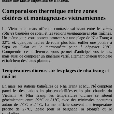
donne une fausse impression de fraîcheur.
Comparaison thermique entre zones
côtières et montagneuses vietnamiennes
Le Vietnam en mars offre un contraste saisissant entre les
zones
côtières
baignées de soleil et les
régions montagneuses
plus fraîches.
Un même jour, vous pouvez bronzer sur une plage de Nha Trang à
32°C et, quelques heures de route plus loin, enfiler une polaire à
Sapa ou Dalat où le thermomètre peine à dépasser 20°C.
Comprendre ces différences vous permet d’anticiper vos tenues,
mais aussi de composer un itinéraire varié, alternant chaleur tropicale
et fraîcheur des hauts plateaux.
Températures diurnes sur les plages de nha trang et
mui ne
En mars, les stations balnéaires de Nha Trang et Mũi Né comptent
parmi les destinations les plus ensoleillées et les plus chaudes du
Vietnam. À Nha Trang, les températures diurnes se situent
généralement entre
29°C et 31°C
, avec des minimales nocturnes
autour de
23°C à 24°C
. La mer affiche souvent une température
proche de 27°C, idéale pour la baignade, la plongée ou le
snorkeling.