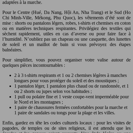
adaptées à la marche.
Pour le Centre (Hué, Da Nang, Hội An, Nha Trang) et le Sud (Ho
Chi Minh-Ville, Mékong, Phu Quoc), les vêtements d’été sont de
mise : shorts ou pantalons légers, robes, t-shirts et chemises en coton
ou en matières techniques respirantes. Privilégiez des textiles qui
sèchent rapidement, utiles en cas d’averse ou pour faire face à
l’humidité. N’oubliez pas un chapeau ou une casquette, des lunettes
de soleil et un maillot de bain si vous prévoyez des étapes
balnéaires.
Pour simplifier, vous pouvez organiser votre valise autour de
quelques pièces incontournables :
2 à 3 t-shirts respirants et 1 ou 2 chemises légères à manches
longues pour vous protéger du soleil et des moustiques ;
1 pantalon léger, 1 pantalon plus chaud ou de randonnée, et 1
ou 2 shorts ou jupes selon vos habitudes ;
1 pull ou polaire fine et 1 veste coupe-vent imperméable pour
le Nord et les montagnes ;
1 paire de chaussures fermées confortables pour la marche et
1 paire de sandales ou tongs pour la plage et les villes.
Enfin, gardez en tête les codes culturels locaux : pour les visites de
pagodes, de temples ou de sites religieux, il est attendu que les