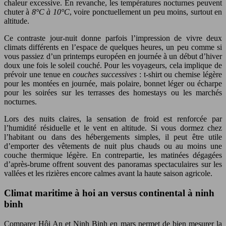
chaleur excessive. En revanche, les températures nocturnes peuvent
chuter à
8°C à 10°C
, voire ponctuellement un peu moins, surtout en
altitude.
Ce contraste jour-nuit donne parfois l’impression de vivre deux
climats différents en l’espace de quelques heures, un peu comme si
vous passiez d’un printemps européen en journée à un début d’hiver
doux une fois le soleil couché. Pour les voyageurs, cela implique de
prévoir une tenue en
couches successives
: t-shirt ou chemise légère
pour les montées en journée, mais polaire, bonnet léger ou écharpe
pour les soirées sur les terrasses des homestays ou les marchés
nocturnes.
Lors des nuits claires, la sensation de froid est renforcée par
l’humidité résiduelle et le vent en altitude. Si vous dormez chez
l’habitant ou dans des hébergements simples, il peut être utile
d’emporter des vêtements de nuit plus chauds ou au moins une
couche thermique légère. En contrepartie, les matinées dégagées
d’après-brume offrent souvent des panoramas spectaculaires sur les
vallées et les rizières encore calmes avant la haute saison agricole.
Climat maritime à hoi an versus continental à ninh
binh
Comparer Hội An et Ninh Binh en mars permet de bien mesurer la