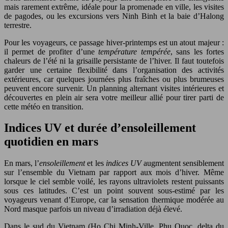
mais rarement extrême, idéale pour la promenade en ville, les visites
de pagodes, ou les excursions vers Ninh Binh et la baie d’Halong
terrestre.
Pour les voyageurs, ce passage hiver-printemps est un atout majeur :
il permet de profiter d’une
température tempérée
, sans les fortes
chaleurs de l’été ni la grisaille persistante de l’hiver. Il faut toutefois
garder une certaine flexibilité dans l’organisation des activités
extérieures, car quelques journées plus fraîches ou plus brumeuses
peuvent encore survenir. Un planning alternant visites intérieures et
découvertes en plein air sera votre meilleur allié pour tirer parti de
cette météo en transition.
Indices UV et durée d’ensoleillement
quotidien en mars
En mars, l’
ensoleillement
et les
indices UV
augmentent sensiblement
sur l’ensemble du Vietnam par rapport aux mois d’hiver. Même
lorsque le ciel semble voilé, les rayons ultraviolets restent puissants
sous ces latitudes. C’est un point souvent sous-estimé par les
voyageurs venant d’Europe, car la sensation thermique modérée au
Nord masque parfois un niveau d’irradiation déjà élevé.
Dans le sud du Vietnam (Ho Chi Minh-Ville, Phu Quoc, delta du