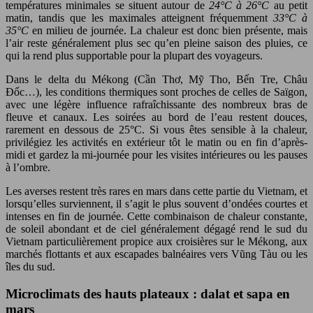
températures minimales se situent autour de
24°C à 26°C
au petit
matin, tandis que les maximales atteignent fréquemment
33°C à
35°C
en milieu de journée. La chaleur est donc bien présente, mais
l’air reste généralement plus sec qu’en pleine saison des pluies, ce
qui la rend plus supportable pour la plupart des voyageurs.
Dans le delta du Mékong (Cần Thơ, Mỹ Tho, Bến Tre, Châu
Đốc…), les conditions thermiques sont proches de celles de Saïgon,
avec une légère influence rafraîchissante des nombreux bras de
fleuve et canaux. Les soirées au bord de l’eau restent douces,
rarement en dessous de 25°C. Si vous êtes sensible à la chaleur,
privilégiez les activités en extérieur tôt le matin ou en fin d’après-
midi et gardez la mi-journée pour les visites intérieures ou les pauses
à l’ombre.
Les averses restent très rares en mars dans cette partie du Vietnam, et
lorsqu’elles surviennent, il s’agit le plus souvent d’ondées courtes et
intenses en fin de journée. Cette combinaison de chaleur constante,
de soleil abondant et de ciel généralement dégagé rend le sud du
Vietnam particulièrement propice aux croisières sur le Mékong, aux
marchés flottants et aux escapades balnéaires vers Vũng Tàu ou les
îles du sud.
Microclimats des hauts plateaux : dalat et sapa en
mars