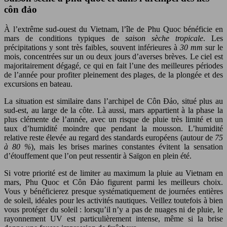
côn đảo
À l’extrême sud-ouest du Vietnam, l’île de Phu Quoc bénéficie en
mars de conditions typiques de
saison sèche tropicale
. Les
précipitations y sont très faibles, souvent inférieures à
30 mm
sur le
mois, concentrées sur un ou deux jours d’averses brèves. Le ciel est
majoritairement dégagé, ce qui en fait l’une des meilleures périodes
de l’année pour profiter pleinement des plages, de la plongée et des
excursions en bateau.
La situation est similaire dans l’archipel de Côn Đảo, situé plus au
sud-est, au large de la côte. Là aussi, mars appartient à la phase la
plus clémente de l’année, avec un risque de pluie très limité et un
taux d’humidité moindre que pendant la mousson. L’humidité
relative reste élevée au regard des standards européens (autour de
75
à 80 %
), mais les brises marines constantes évitent la sensation
d’étouffement que l’on peut ressentir à Saïgon en plein été.
Si votre priorité est de limiter au maximum la pluie au Vietnam en
mars, Phu Quoc et Côn Đảo figurent parmi les meilleurs choix.
Vous y bénéficierez presque systématiquement de journées entières
de soleil, idéales pour les activités nautiques. Veillez toutefois à bien
vous protéger du soleil : lorsqu’il n’y a pas de nuages ni de pluie, le
rayonnement UV est particulièrement intense, même si la brise