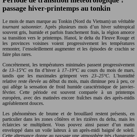
passage hiver-printemps au tonkin
Le mois de mars marque au Tonkin (Nord du Vietnam) un véritable
tournant saisonnier
. Après plusieurs mois d’un hiver subtropical
souvent gris, humide et parfois franchement frais, la région amorce
sa transition vers le printemps. Hanoï, le delta du Fleuve Rouge et
les provinces voisines voient progressivement les températures
remonter, l’ensoleillement augmenter et les épisodes de crachin se
faire plus rares.
Concrètement, les températures minimales passent progressivement
de
13–15°C
en fin d’hiver à
17–19°C
au cours du mois de mars,
tandis que les maximales grimpent vers
23–25°C
. L’humidité
relative reste élevée au début du mois, mais diminue peu à peu, ce
qui allège la sensation de froid humide caractéristique de janvier-
février. Cette période est souvent comparée à un printemps
européen, avec des matinées encore fraîches mais des après-midis
agréablement douces.
Les phénomènes de brume et de brouillard restent présents, en
particulier dans les zones côtières et les rizières du delta, mais les
éclaircies se multiplient. Vous pouvez ainsi passer d’un matin
enveloppé dans un voile laiteux à un après-midi baigné de soleil.
Cette alternance donne au paysage une atmosphère très changeante