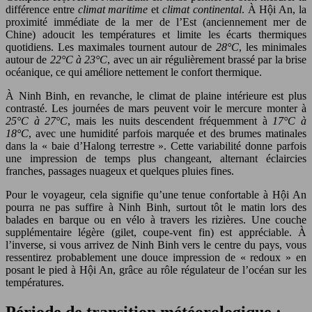
différence entre
climat maritime
et
climat continental
. À Hội An, la
proximité immédiate de la mer de l’Est (anciennement mer de
Chine) adoucit les températures et limite les écarts thermiques
quotidiens. Les maximales tournent autour de
28°C
, les minimales
autour de
22°C à 23°C
, avec un air régulièrement brassé par la brise
océanique, ce qui améliore nettement le confort thermique.
À Ninh Binh, en revanche, le climat de plaine intérieure est plus
contrasté. Les journées de mars peuvent voir le mercure monter à
25°C à 27°C
, mais les nuits descendent fréquemment à
17°C à
18°C
, avec une humidité parfois marquée et des brumes matinales
dans la « baie d’Halong terrestre ». Cette variabilité donne parfois
une impression de temps plus changeant, alternant éclaircies
franches, passages nuageux et quelques pluies fines.
Pour le voyageur, cela signifie qu’une tenue confortable à Hội An
pourra ne pas suffire à Ninh Binh, surtout tôt le matin lors des
balades en barque ou en vélo à travers les rizières. Une couche
supplémentaire légère (gilet, coupe-vent fin) est appréciable. À
l’inverse, si vous arrivez de Ninh Binh vers le centre du pays, vous
ressentirez probablement une douce impression de « redoux » en
posant le pied à Hội An, grâce au rôle régulateur de l’océan sur les
températures.
Période de transition météorologique :