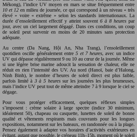
Mékong), l’indice UV moyen en mars se situe fréquemment entre
10 et 12
en milieu de journée, ce qui correspond à un niveau « très
élevé » voire « extrême » selon les standards internationaux. La
durée d’ensoleillement effectif y atteint souvent
6 à 8 heures
par
jour, avec un ciel largement dégagé. Dans ces conditions, un coup
de soleil peut survenir en moins de 20 minutes sans protection
adéquate.
Au centre (Da Nang, Hội An, Nha Trang), l’ensoleillement
quotidien oscille généralement entre
5 et 7 heures
, avec un indice
UV qui dépasse régulièrement 9 ou 10 au cœur de la journée. Même
si une légère brise marine adoucit la sensation de chaleur, elle ne
réduit en rien l’intensité des UV. Au nord (Hanoï, baie d’Halong,
Ninh Binh), le nombre d’heures de soleil direct est plus faible,
parfois limité à
3 à 5 heures
sur les journées les plus brumeuses,
mais l’indice UV peut tout de même atteindre 7 à 9 lorsque le ciel se
dégage.
Pour vous protéger efficacement, quelques réflexes simples
s’imposent : crème solaire à large spectre (indice 30 minimum,
idéalement 50), chapeau ou casquette, lunettes de soleil de bonne
qualité et vêtements respirants mais couvrants pour les longues
expositions, notamment sur les bateaux, en randonnée ou à la plage.
Pensez également à adapter vos horaires d’activités extérieures en
évitant, autant que possible, le créneau 11h–15h, moment où le soleil