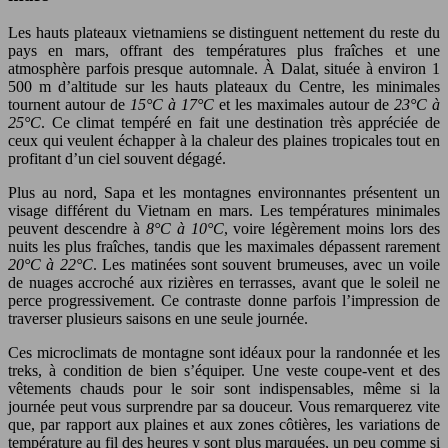
Les hauts plateaux vietnamiens se distinguent nettement du reste du
pays en mars, offrant des températures plus fraîches et une
atmosphère parfois presque automnale. À Dalat, située à environ 1
500 m d’altitude sur les hauts plateaux du Centre, les minimales
tournent autour de
15°C à 17°C
et les maximales autour de
23°C à
25°C
. Ce climat tempéré en fait une destination très appréciée de
ceux qui veulent échapper à la chaleur des plaines tropicales tout en
profitant d’un ciel souvent dégagé.
Plus au nord, Sapa et les montagnes environnantes présentent un
visage différent du Vietnam en mars. Les températures minimales
peuvent descendre à
8°C à 10°C
, voire légèrement moins lors des
nuits les plus fraîches, tandis que les maximales dépassent rarement
20°C à 22°C
. Les matinées sont souvent brumeuses, avec un voile
de nuages accroché aux rizières en terrasses, avant que le soleil ne
perce progressivement. Ce contraste donne parfois l’impression de
traverser plusieurs saisons en une seule journée.
Ces microclimats de montagne sont idéaux pour la randonnée et les
treks, à condition de bien s’équiper. Une veste coupe-vent et des
vêtements chauds pour le soir sont indispensables, même si la
journée peut vous surprendre par sa douceur. Vous remarquerez vite
que, par rapport aux plaines et aux zones côtières, les variations de
température au fil des heures y sont plus marquées, un peu comme si