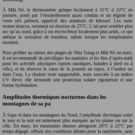
À Mũi Né, le thermomètre grimpe facilement à
31°C à 33°C
en
journée, porté par l’ensoleillement quasi continu et un régime de
vents très présent, apprécié des amateurs de kitesurf. Les nuits
restent douces, rarement en dessous de 25°C. L’air peut sembler plus
sec qu’au nord, grâce à un
microclimat
localement plus aride, ce qui
atténue la sensation de lourdeur, même lorsque les températures
montent.
Pour profiter au mieux des plages de Nha Trang et Mũi Né en mars,
il est recommandé de privilégier les matinées et les fins d’après-midi
pour les activités physiques (sports nautiques, balades à pied ou à
vélo), et de réserver le cœur de la journée au repos, à l’ombre ou
dans l’eau. La chaleur reste supportable, mais associée à un indice
UV élevé, elle demande une protection solaire rigoureuse et une
bonne hydratation.
Amplitudes thermiques nocturnes dans les
montagnes de sa pa
À Sapa et dans les montagnes du Nord, l’
amplitude thermique
entre
le jour et la nuit est nettement plus marquée qu’en plaine ou sur la
côte. En mars, les maximales diurnes atteignent
20°C à 22°C
par
temps dégagé, offrant des conditions idéales pour la randonnée, sans