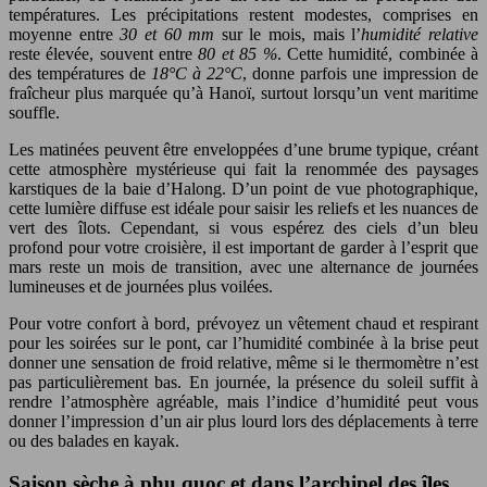
températures. Les précipitations restent modestes, comprises en
moyenne entre
30 et 60 mm
sur le mois, mais l’
humidité relative
reste élevée, souvent entre
80 et 85 %
. Cette humidité, combinée à
des températures de
18°C à 22°C
, donne parfois une impression de
fraîcheur plus marquée qu’à Hanoï, surtout lorsqu’un vent maritime
souffle.
Les matinées peuvent être enveloppées d’une brume typique, créant
cette atmosphère mystérieuse qui fait la renommée des paysages
karstiques de la baie d’Halong. D’un point de vue photographique,
cette lumière diffuse est idéale pour saisir les reliefs et les nuances de
vert des îlots. Cependant, si vous espérez des ciels d’un bleu
profond pour votre croisière, il est important de garder à l’esprit que
mars reste un mois de transition, avec une alternance de journées
lumineuses et de journées plus voilées.
Pour votre confort à bord, prévoyez un vêtement chaud et respirant
pour les soirées sur le pont, car l’humidité combinée à la brise peut
donner une sensation de froid relative, même si le thermomètre n’est
pas particulièrement bas. En journée, la présence du soleil suffit à
rendre l’atmosphère agréable, mais l’indice d’humidité peut vous
donner l’impression d’un air plus lourd lors des déplacements à terre
ou des balades en kayak.
Saison sèche à phu quoc et dans l’archipel des îles