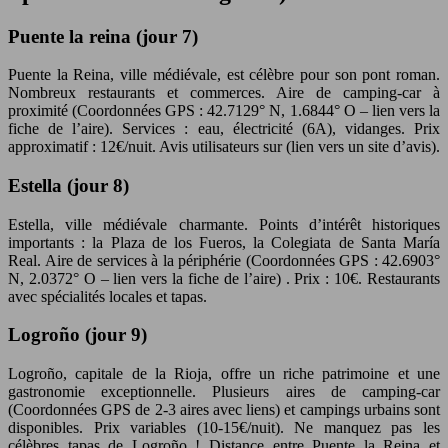
Puente la reina (jour 7)
Puente la Reina, ville médiévale, est célèbre pour son pont roman.
Nombreux restaurants et commerces. Aire de camping-car à
proximité (Coordonnées GPS : 42.7129° N, 1.6844° O – lien vers la
fiche de l’aire). Services : eau, électricité (6A), vidanges. Prix
approximatif : 12€/nuit. Avis utilisateurs sur (lien vers un site d’avis).
Estella (jour 8)
Estella, ville médiévale charmante. Points d’intérêt historiques
importants : la Plaza de los Fueros, la Colegiata de Santa María
Real. Aire de services à la périphérie (Coordonnées GPS : 42.6903°
N, 2.0372° O – lien vers la fiche de l’aire) . Prix : 10€. Restaurants
avec spécialités locales et tapas.
Logroño (jour 9)
Logroño, capitale de la Rioja, offre un riche patrimoine et une
gastronomie exceptionnelle. Plusieurs aires de camping-car
(Coordonnées GPS de 2-3 aires avec liens) et campings urbains sont
disponibles. Prix variables (10-15€/nuit). Ne manquez pas les
célèbres tapas de Logroño ! Distance entre Puente la Reina et