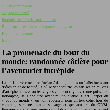
Vie en camping-car
Voyage en liberté
Itinéraires et aires de stationnement
Équipements et accessoires pour camping-car
Bivouac et aventure
Blog
La promenade du bout du
monde: randonnée côtière pour
l’aventurier intrépide
Là où la terre rencontre l’océan Atlantique dans un ballet incessant
d’érosion et de beauté, là où le vent sculpte les falaises en œuvres
d’art éphémères et où les vagues viennent rugir avec une puissance
indomptée, se niche une aventure inoubliable. C’est l’appel du
« bout du monde », un nom évocateur pour un trek côtier hors du
commun, sur une portion sauvage et spectaculaire du GR34.
Préparez-vous à une immersion totale dans un environnement