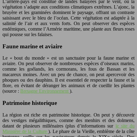
L’arrière-pays est constitué de landes balayées par le vent, où la
végétation s’adapte aux conditions climatiques extrêmes. L’ajonc, la
bruyère et les graminées dominent le paysage, offrant un contraste
saisissant avec le bleu de l’océan. Cette végétation est adaptée à la
salinité de l’air et aux vents forts. On peut observer des espèces
endémiques, comme l’Armérie maritime, une plante aux fleurs roses
qui pousse sur les falaises.
Faune marine et aviaire
Le « bout du monde » est un sanctuaire pour la faune marine et
aviaire. On peut observer de nombreuses espèces d’oiseaux marins,
comme les goélands, les cormorans, les fous de Bassan et les
macareux moines. Avec un peu de chance, on peut apercevoir des
phoques ou des dauphins. Il est essentiel de respecter la faune et la
flore, en évitant de déranger les animaux et de cueillir les plantes
(source :
Bretagne Environnement
).
Patrimoine historique
La région est riche en patrimoine historique. On peut y découvrir
des vestiges mégalithiques, comme des menhirs et des dolmens,
datant de plusieurs millénaires (plus d’informations sur
le site du
Ministère de la Culture
). Le phare de la Vieille, emblème de la côte
bretonne, veille sur les navigateurs depuis le XIXe siècle. Des